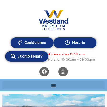
Ir
al
contenido
Contáctenos
Horario
Abrimos a las 11:00 a.m.
¿Cómo llegar?
Horario: 10:00:am – 09:00:pm
F
I
a
n
c
s
e
t
b
a
o
g
o
r
k
a
m